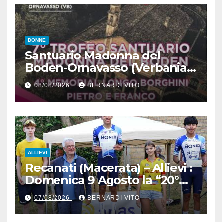
DONNE
Santuario Madonna del
Boden-Ornavasso (Verbania)
– Ciclismo Femminile : Sabato
08/08/2026
BERNARDI VITO
8 Agosto il 7° Trofeo
Santuario Madonna del
Boden per le Esordienti,
Allieve e Juniors
ALLIEVI
Recanati (Macerata) – Allievi :
Domenica 9 Agosto la “20°
Mare e Monti” nelle terre del
07/08/2026
BERNARDI VITO
grande Poeta Italiano
Giacomo Leopardi