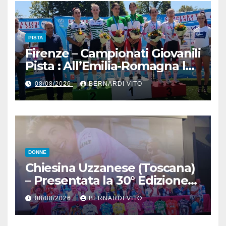
PISTA
Firenze – Campionati Giovanili
Pista : All’Emilia-Romagna la
Maglia Tricolore Madison
08/08/2026
BERNARDI VITO
“Donne Allieve”
DONNE
Chiesina Uzzanese (Toscana)
– Presentata la 30° Edizione
del Giro della Toscana
08/08/2026
BERNARDI VITO
Femminile : Si disputerà dal
27 al 30 Agosto 2026