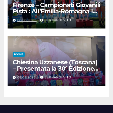
Firenze – Campionati Giovanili
Pista : All’Emilia-Romagna la
Maglia Tricolore Madison
08/08/2026
BERNARDI VITO
“Donne Allieve”
DONNE
Chiesina Uzzanese (Toscana)
– Presentata la 30° Edizione
del Giro della Toscana
08/08/2026
BERNARDI VITO
Femminile : Si disputerà dal
27 al 30 Agosto 2026