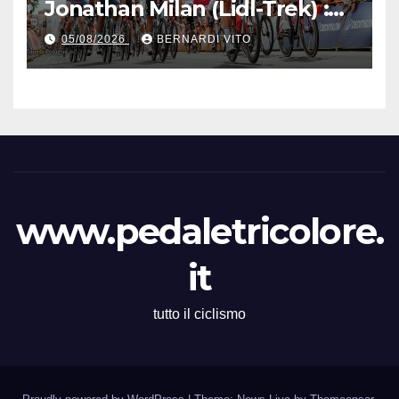
Jonathan Milan (Lidl-Trek) :
Vince la terza tappa di
05/08/2026
BERNARDI VITO
seguito e in maglia gialla
all’83° Giro di Polonia
www.pedaletricolore.
it
tutto il ciclismo