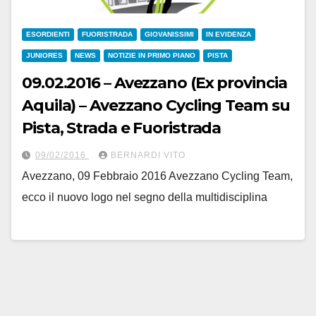
ESORDIENTI
FUORISTRADA
GIOVANISSIMI
IN EVIDENZA
JUNIORES
NEWS
NOTIZIE IN PRIMO PIANO
PISTA
09.02.2016 – Avezzano (Ex provincia
Aquila) – Avezzano Cycling Team su
Pista, Strada e Fuoristrada
09/02/2016
BERNARDI VITO
Avezzano, 09 Febbraio 2016 Avezzano Cycling Team,
ecco il nuovo logo nel segno della multidisciplina