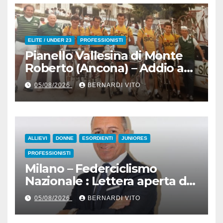
ELITE / UNDER 23
PROFESSIONISTI
Pianello Vallesina di Monte
Roberto (Ancona) – Addio ad
Alderino Bartoloni, Direttore
05/08/2026
BERNARDI VITO
Sportivo rigorosamente
Gentile
ALLIEVI
DONNE
ESORDIENTI
JUNIORES
PROFESSIONISTI
Milano – Federciclismo
Nazionale : Lettera aperta del
Presidente Cordiano
05/08/2026
BERNARDI VITO
Dagnoni