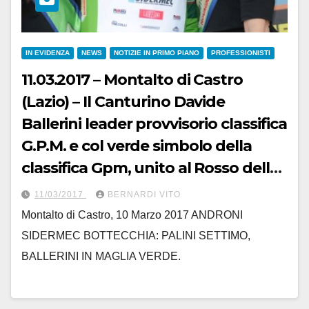
IN EVIDENZA
NEWS
NOTIZIE IN PRIMO PIANO
PROFESSIONISTI
11.03.2017 – Montalto di Castro
(Lazio) – Il Canturino Davide
Ballerini leader provvisorio classifica
G.P.M. e col verde simbolo della
classifica Gpm, unito al Rosso della
livrea Androni, si vede subito il “T R I
11/03/2017
BERNARDI VITO
C O L O R E”.
Montalto di Castro, 10 Marzo 2017 ANDRONI
SIDERMEC BOTTECCHIA: PALINI SETTIMO,
BALLERINI IN MAGLIA VERDE.