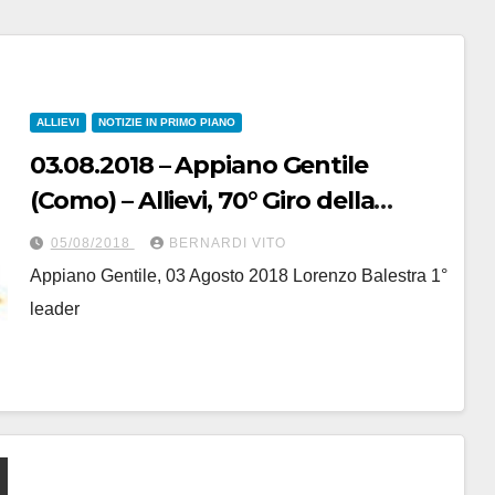
ALLIEVI
NOTIZIE IN PRIMO PIANO
03.08.2018 – Appiano Gentile
(Como) – Allievi, 70° Giro della
Provincia di Como : Cronoprologo
05/08/2018
BERNARDI VITO
di Appiano – Fotoservizio di Kia
Appiano Gentile, 03 Agosto 2018 Lorenzo Balestra 1°
leader