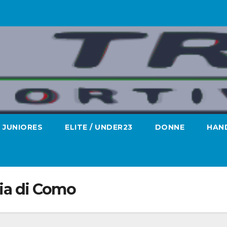
JUNIORES
ELITE / UNDER23
DONNE
HAND
cia di Como