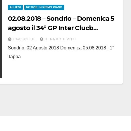
ALLIEVI
NOTIZIE IN PRIMO PIANO
02.08.2018 – Sondrio – Domenica 5
agosto il 34° GP Inter Clucb
Ponchiera, 1° tappa del 70° Giro
04/08/2018
BERNARDI VITO
delle province di Como, Sondrio,
Sondrio, 02 Agosto 2018 Domenica 05.08.2018 : 1°
Lecco e Varese
Tappa