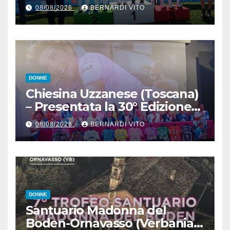
Maglia Tricolore Madison
08/08/2026
BERNARDI VITO
“Donne Allieve”
DONNE
Chiesina Uzzanese (Toscana)
– Presentata la 30° Edizione
del Giro della Toscana
08/08/2026
BERNARDI VITO
Femminile : Si disputerà dal
27 al 30 Agosto 2026
DONNE
Santuario Madonna del
Boden-Ornavasso (Verbania)