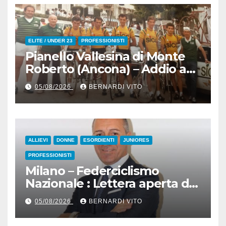
ELITE / UNDER 23
PROFESSIONISTI
Pianello Vallesina di Monte
Roberto (Ancona) – Addio ad
Alderino Bartoloni, Direttore
05/08/2026
BERNARDI VITO
Sportivo rigorosamente
Gentile
ALLIEVI
DONNE
ESORDIENTI
JUNIORES
PROFESSIONISTI
Milano – Federciclismo
Nazionale : Lettera aperta del
Presidente Cordiano
05/08/2026
BERNARDI VITO
Dagnoni