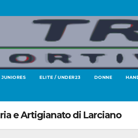
JUNIORES
ELITE / UNDER23
DONNE
HAND
ia e Artigianato di Larciano