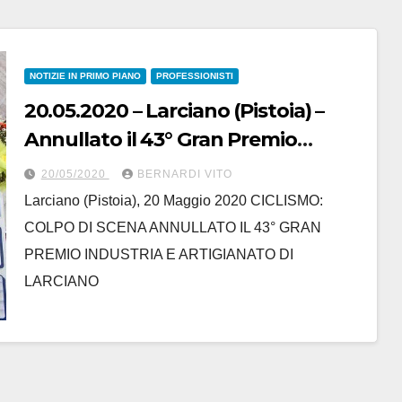
NOTIZIE IN PRIMO PIANO
PROFESSIONISTI
20.05.2020 – Larciano (Pistoia) –
Annullato il 43° Gran Premio
Industria e Artigianato di Larciano
20/05/2020
BERNARDI VITO
a causa di problematiche legate
Larciano (Pistoia), 20 Maggio 2020 CICLISMO:
alla pandemia Covid19
COLPO DI SCENA ANNULLATO IL 43° GRAN
PREMIO INDUSTRIA E ARTIGIANATO DI
LARCIANO