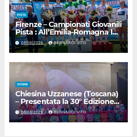
la cortese collaborazione
tecnica
PISTA
Firenze – Campionati Giovanili
Pista : All’Emilia-Romagna la
Maglia Tricolore Madison
08/08/2026
BERNARDI VITO
“Donne Allieve”
DONNE
Chiesina Uzzanese (Toscana)
– Presentata la 30° Edizione
del Giro della Toscana
08/08/2026
BERNARDI VITO
Femminile : Si disputerà dal
27 al 30 Agosto 2026