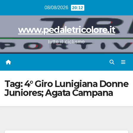
Vai
08/08/2026
20:12
al
contenuto
www.pedaletricolore.it
tutto il ciclismo
Tag:
4° Giro Lunigiana Donne
Juniores; Agata Campana