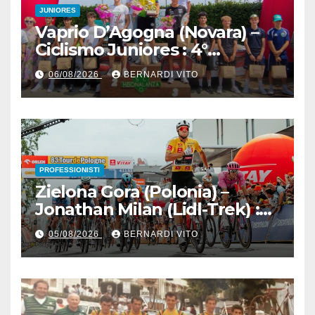
JUNIORES
Vaprio D’Agogna (Novara) –
Ciclismo Juniores : 4°
Memorial Pippo Fallarini al
06/08/2026
BERNARDI VITO
valsusano Graziano Paolo
Marangon (Team Guerrini –
Senaghese)
PROFESSIONISTI
Zielona Gora (Polonia) –
Jonathan Milan (Lidl-Trek) :
Vince la terza tappa di
05/08/2026
BERNARDI VITO
seguito e in maglia gialla
all’83° Giro di Polonia