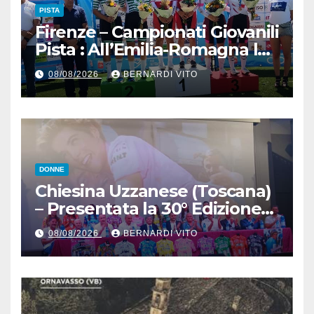
PISTA
Firenze – Campionati Giovanili
Pista : All’Emilia-Romagna la
Maglia Tricolore Madison
08/08/2026
BERNARDI VITO
“Donne Allieve”
DONNE
Chiesina Uzzanese (Toscana)
– Presentata la 30° Edizione
del Giro della Toscana
08/08/2026
BERNARDI VITO
Femminile : Si disputerà dal
27 al 30 Agosto 2026