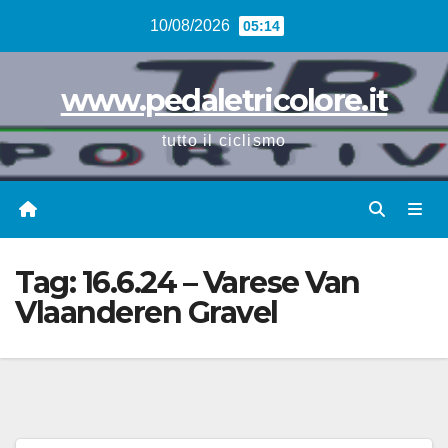
Vai
10/08/2026
05:14
al
contenuto
www.pedaletricolore.it
tutto il ciclismo
Tag:
16.6.24 – Varese Van
Vlaanderen Gravel