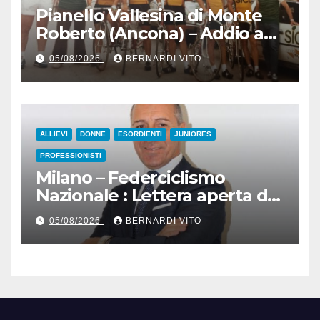
Pianello Vallesina di Monte
Roberto (Ancona) – Addio ad
Alderino Bartoloni, Direttore
05/08/2026
BERNARDI VITO
Sportivo rigorosamente
Gentile
ALLIEVI
DONNE
ESORDIENTI
JUNIORES
PROFESSIONISTI
Milano – Federciclismo
Nazionale : Lettera aperta del
Presidente Cordiano
05/08/2026
BERNARDI VITO
Dagnoni