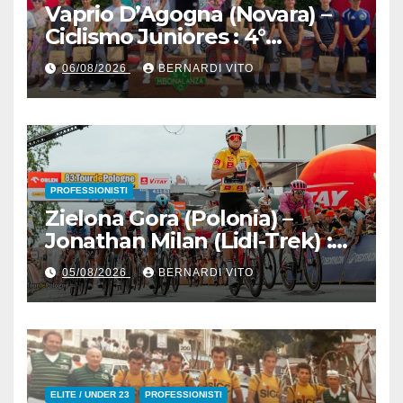
Vaprio D’Agogna (Novara) –
Ciclismo Juniores : 4°
Memorial Pippo Fallarini al
06/08/2026
BERNARDI VITO
valsusano Graziano Paolo
Marangon (Team Guerrini –
Senaghese)
PROFESSIONISTI
Zielona Gora (Polonia) –
Jonathan Milan (Lidl-Trek) :
Vince la terza tappa di
05/08/2026
BERNARDI VITO
seguito e in maglia gialla
all’83° Giro di Polonia
ELITE / UNDER 23
PROFESSIONISTI