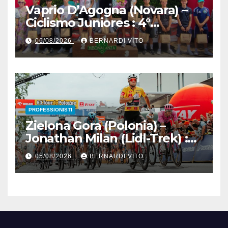
Vaprio D’Agogna (Novara) –
Ciclismo Juniores : 4°
Memorial Pippo Fallarini al
06/08/2026
BERNARDI VITO
valsusano Graziano Paolo
Marangon (Team Guerrini –
Senaghese)
PROFESSIONISTI
Zielona Gora (Polonia) –
Jonathan Milan (Lidl-Trek) :
Vince la terza tappa di
05/08/2026
BERNARDI VITO
seguito e in maglia gialla
all’83° Giro di Polonia