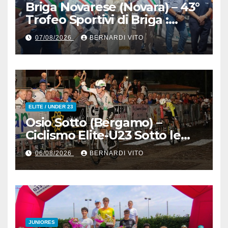
Briga Novarese (Novara) – 43°
Trofeo Sportivi di Briga :
Nicolò Arrighetti è ancora lui
07/08/2026
BERNARDI VITO
il Re del Muro di San
Colombano
ELITE / UNDER 23
Osio Sotto (Bergamo) –
Ciclismo Elite-U23 Sotto le
Stelle : Kevin Bertoncelli (SC
06/08/2026
BERNARDI VITO
Padovani-Polo Cherry Bank)
su Andrea Biancalani
(Beltrami TSA Tre Colli)
JUNIORES