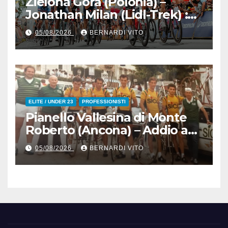
Zielona Gora (Polonia) –
Jonathan Milan (Lidl-Trek) :
Vince la terza tappa di
05/08/2026
BERNARDI VITO
seguito e in maglia gialla
all’83° Giro di Polonia
ELITE / UNDER 23
PROFESSIONISTI
Pianello Vallesina di Monte
Roberto (Ancona) – Addio ad
Alderino Bartoloni, Direttore
05/08/2026
BERNARDI VITO
Sportivo rigorosamente
Gentile