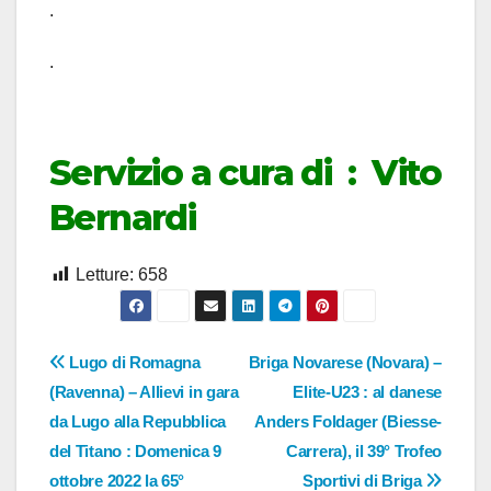
.
.
Servizio a cura di : Vito
Bernardi
Letture:
658
Navigazione
Lugo di Romagna
Briga Novarese (Novara) –
(Ravenna) – Allievi in gara
Elite-U23 : al danese
articoli
da Lugo alla Repubblica
Anders Foldager (Biesse-
del Titano : Domenica 9
Carrera), il 39° Trofeo
ottobre 2022 la 65°
Sportivi di Briga