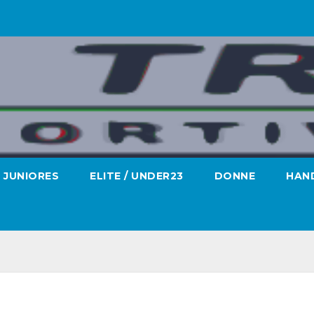
JUNIORES
ELITE / UNDER23
DONNE
HAND