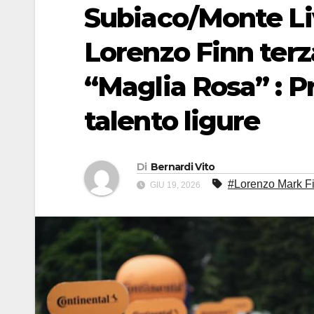
Subiaco/Monte Liv
Lorenzo Finn terz
“Maglia Rosa” : P
talento ligure
Di
Bernardi Vito
#Lorenzo Mark Fin
GIU 19, 2026