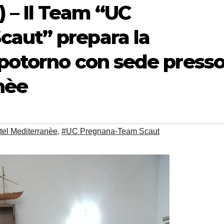
 – Il Team “UC
aut” prepara la
Spotorno con sede press
nèe
tel Mediterranèe
,
#UC Pregnana-Team Scaut