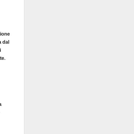
zione
a dal
i
te.
a
o