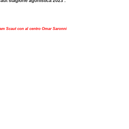
ut stagione agonistica 2023 :
m Scaut con al centro Omar Saronni