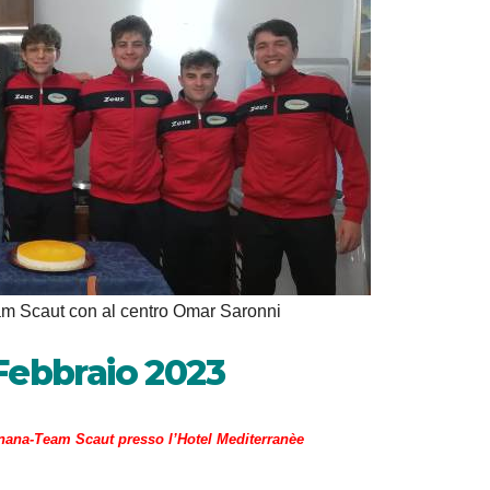
 Scaut con al centro Omar Saronni
Febbraio 2023
gnana-Team Scaut presso l’Hotel Mediterranèe