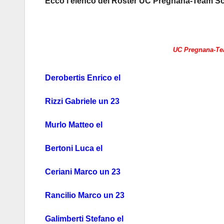
Ecco l’elenco del Roster UC Pregnana-Team Sca
UC Pregnana-Tea
Derobertis Enrico el
Rizzi Gabriele un 23
Murlo Matteo el
Bertoni Luca el
Ceriani Marco un 23
Rancilio Marco un 23
Galimberti Stefano el