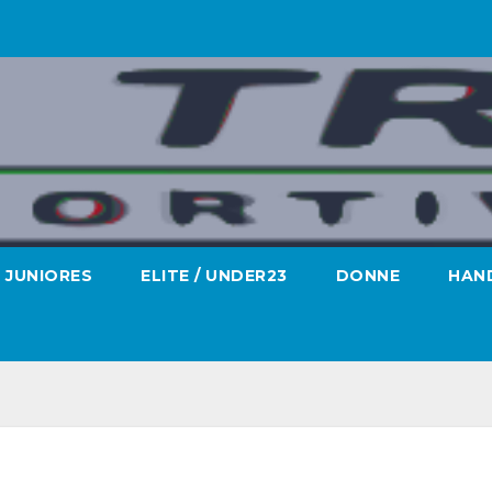
JUNIORES
ELITE / UNDER23
DONNE
HAND