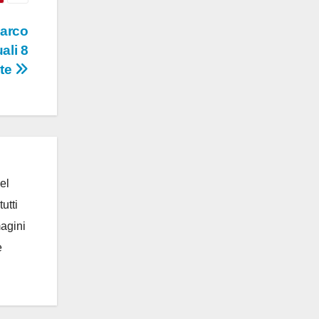
Marco
ali 8
ite
el
utti
magini
e