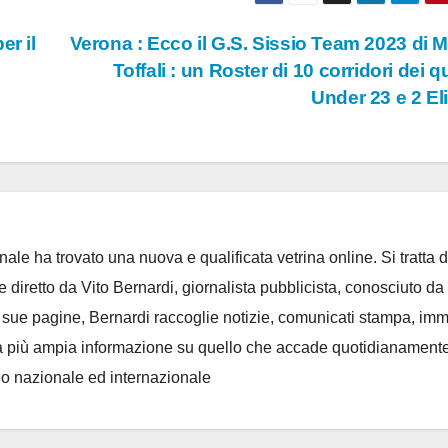
er il
Verona : Ecco il G.S. Sissio Team 2023 di 
Toffali : un Roster di 10 corridori dei qu
Under 23 e 2 El
ale ha trovato una nuova e qualificata vetrina online. Si tratta d
e diretto da Vito Bernardi, giornalista pubblicista, conosciuto da t
e sue pagine, Bernardi raccoglie notizie, comunicati stampa, im
, e la più ampia informazione su quello che accade quotidianament
llo nazionale ed internazionale