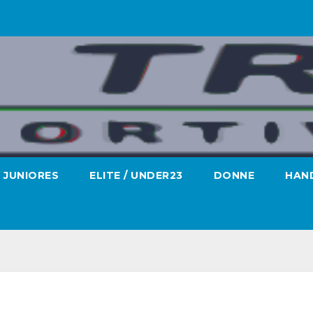
JUNIORES
ELITE / UNDER23
DONNE
HAND