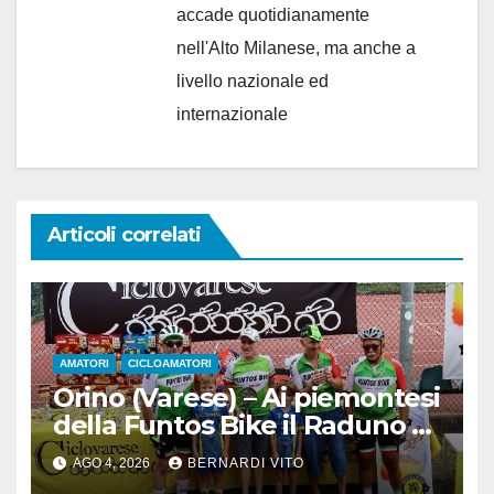
accade quotidianamente
nell'Alto Milanese, ma anche a
livello nazionale ed
internazionale
Articoli correlati
AMATORI
CICLOAMATORI
Orino (Varese) – Ai piemontesi
della Funtos Bike il Raduno di
Orino
AGO 4, 2026
BERNARDI VITO