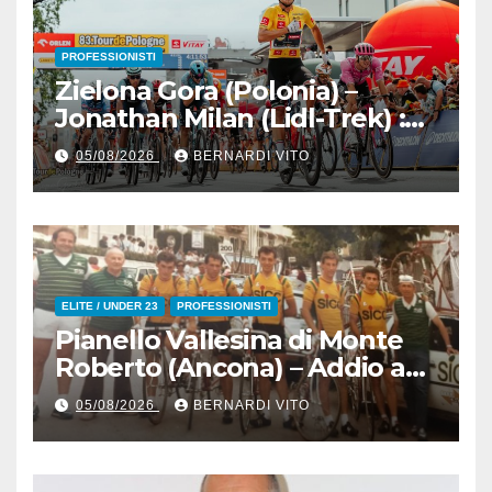
PROFESSIONISTI
Zielona Gora (Polonia) –
Jonathan Milan (Lidl-Trek) :
Vince la terza tappa di
05/08/2026
BERNARDI VITO
seguito e in maglia gialla
all’83° Giro di Polonia
ELITE / UNDER 23
PROFESSIONISTI
Pianello Vallesina di Monte
Roberto (Ancona) – Addio ad
Alderino Bartoloni, Direttore
05/08/2026
BERNARDI VITO
Sportivo rigorosamente
Gentile