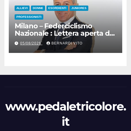
ALLIEVI
DONNE
ESORDIENTI
JUNIORES
PROFESSIONISTI
Milano – Federciclismo
Nazionale : Lettera aperta del
Presidente Cordiano
05/08/2026
BERNARDI VITO
Dagnoni
www.pedaletricolore.
it