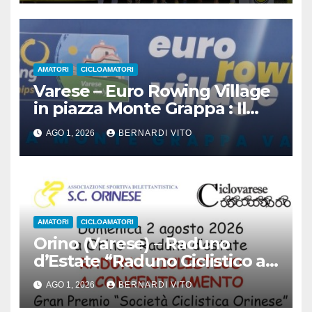
AMATORI
CICLOAMATORI
Varese – Euro Rowing Village
in piazza Monte Grappa : Il
Canottaggio ospita il Ciclismo
AGO 1, 2026
BERNARDI VITO
AMATORI
CICLOAMATORI
Orino (Varese) – Raduno
d’Estate “Raduno Ciclistico a
Concentramento” : Gran
AGO 1, 2026
BERNARDI VITO
Premio Società Ciclistica