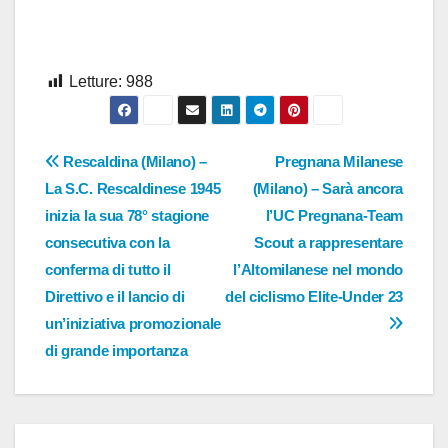
Letture:
988
Navigazione
Rescaldina (Milano) –
Pregnana Milanese
La S.C. Rescaldinese 1945
(Milano) – Sarà ancora
articoli
inizia la sua 78° stagione
l’UC Pregnana-Team
consecutiva con la
Scout a rappresentare
conferma di tutto il
l’Altomilanese nel mondo
Direttivo e il lancio di
del ciclismo Elite-Under 23
un’iniziativa promozionale
di grande importanza