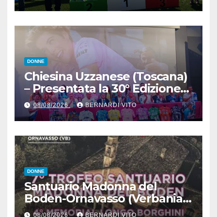
“Donne Allieve”
DONNE
Chiesina Uzzanese (Toscana)
– Presentata la 30° Edizione
del Giro della Toscana
08/08/2026
BERNARDI VITO
Femminile : Si disputerà dal
27 al 30 Agosto 2026
DONNE
Santuario Madonna del
Boden-Ornavasso (Verbania)
– Ciclismo Femminile : Sabato
08/08/2026
BERNARDI VITO