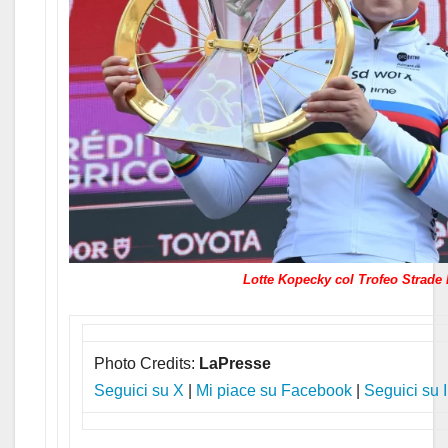
Lotte Kopecky col Trofeo Strade
Photo Credits:
LaPresse
Seguici su X
|
Mi piace su Facebook
|
Seguici su 