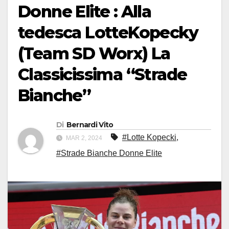
Donne Elite : Alla
tedesca LotteKopecky
(Team SD Worx) La
Classicissima “Strade
Bianche”
Di
Bernardi Vito
#Lotte Kopecki
,
MAR 2, 2024
#Strade Bianche Donne Elite