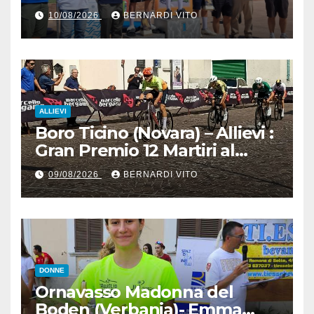
Pecognaga – Doppia gara
10/08/2026
BERNARDI VITO
Esordienti – Organizzazione
Ciclo Club Guidizzolo 1977:
Fotoservizio di Paolo Biondo
ALLIEVI
Boro Ticino (Novara) – Allievi :
Gran Premio 12 Martiri al
trentino Pietro Valenti
09/08/2026
BERNARDI VITO
(Ciclistica Dro) con 1’30” sul
bergamasco Pietro resca (SC
Romanese) – Servizio
fotografico di Luciano
Pedretti
DONNE
Ornavasso Madonna del
Boden (Verbania)- Emma