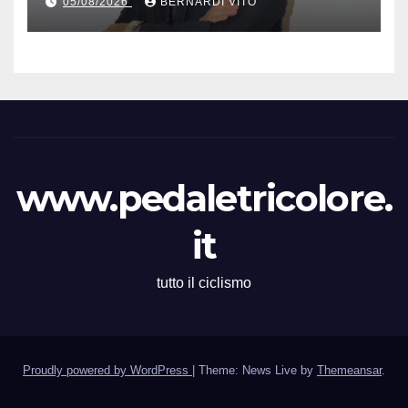
05/08/2026
BERNARDI VITO
Dagnoni
www.pedaletricolore.
it
tutto il ciclismo
Proudly powered by WordPress
|
Theme: News Live by
Themeansar
.