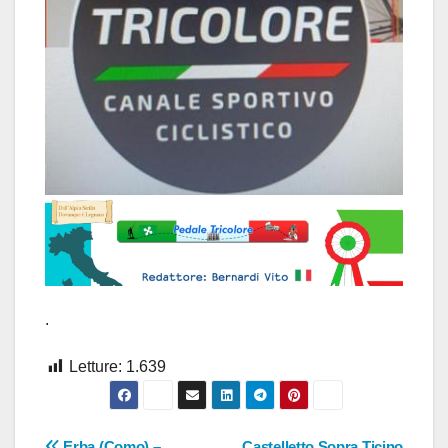
.
Letture:
1.639
Erba (Como) –
Castelletto Sopra Ticino