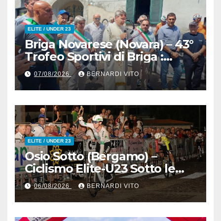
ELITE / UNDER 23
Briga Novarese (Novara) – 43°
Trofeo Sportivi di Briga :
Nicolò Arrighetti è ancora lui
07/08/2026
BERNARDI VITO
il Re del Muro di San
Colombano
ELITE / UNDER 23
Osio Sotto (Bergamo) –
Ciclismo Elite-U23 Sotto le
Stelle : Kevin Bertoncelli (SC
06/08/2026
BERNARDI VITO
Padovani-Polo Cherry Bank)
su Andrea Biancalani
(Beltrami TSA Tre Colli)