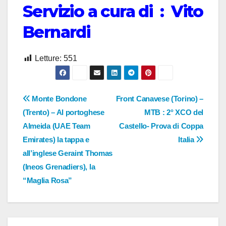
Servizio a cura di : Vito
Bernardi
Letture:
551
Navigazione
Monte Bondone
Front Canavese (Torino) –
(Trento) – Al portoghese
MTB : 2° XCO del
articoli
Almeida (UAE Team
Castello- Prova di Coppa
Emirates) la tappa e
Italia
all’inglese Geraint Thomas
(Ineos Grenadiers), la
“Maglia Rosa”