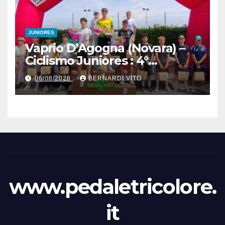
JUNIORES
Vaprio D’Agogna (Novara) –
Ciclismo Juniores : 4°
Memorial Pippo Fallarini al
06/08/2026
BERNARDI VITO
valsusano Graziano Paolo
Marangon (Team Guerrini –
Senaghese)
www.pedaletricolore.
it