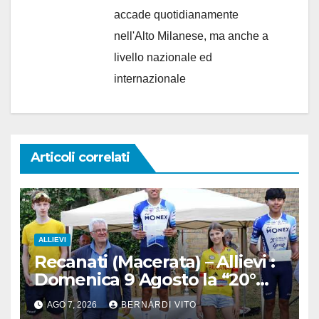
accade quotidianamente
nell'Alto Milanese, ma anche a
livello nazionale ed
internazionale
Articoli correlati
ALLIEVI
Recanati (Macerata) – Allievi :
Domenica 9 Agosto la “20°
Mare e Monti” nelle terre del
AGO 7, 2026
BERNARDI VITO
grande Poeta Italiano