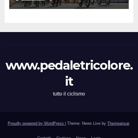
seguito e in maglia gialla
all’83° Giro di Polonia
www.pedaletricolore.
it
tutto il ciclismo
Proudly powered by WordPress
|
Theme: News Live by
Themeansar
.