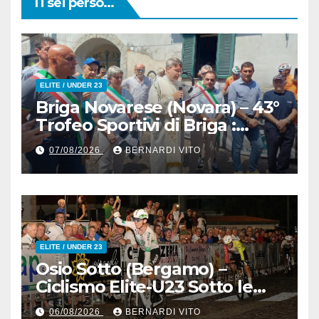
Ti sei perso...
ELITE / UNDER 23
Briga Novarese (Novara) – 43°
Trofeo Sportivi di Briga :
Nicolò Arrighetti è ancora lui
07/08/2026
BERNARDI VITO
il Re del Muro di San
Colombano
ELITE / UNDER 23
Osio Sotto (Bergamo) –
Ciclismo Elite-U23 Sotto le
Stelle : Kevin Bertoncelli (SC
06/08/2026
BERNARDI VITO