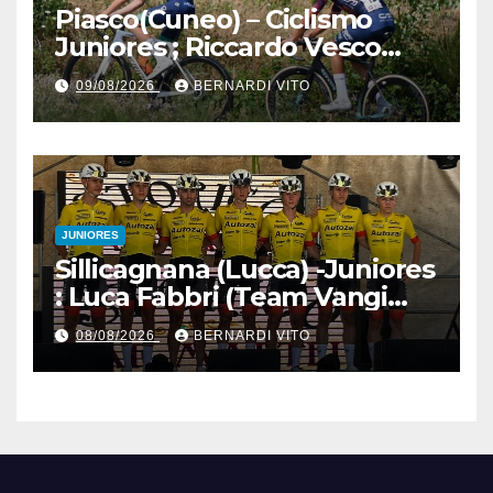
Piasco(Cuneo) – Ciclismo
Juniores ; Riccardo Vesco
(Guerrini-Senaghese) al
09/08/2026
BERNARDI VITO
fotofinish su Gugnino (UC
Piasco) e Jedrysek (SC
Fagnano Nuova)
JUNIORES
Sillicagnana (Lucca) -Juniores
: Luca Fabbri (Team Vangi
Tommasini) vince il “Gran
08/08/2026
BERNARDI VITO
Premio Garfagnana –
Memorial Gino Bartali”