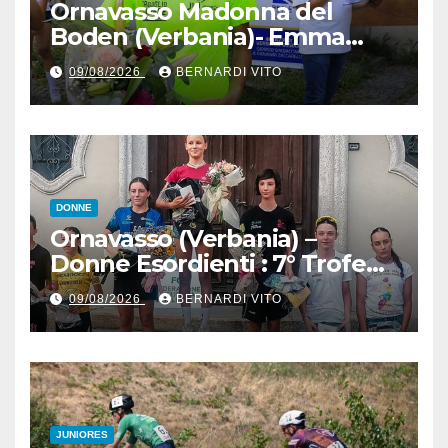
Ornavasso Madonna del
Boden (Verbania)- Emma
Cocca per la rivincita su
09/08/2026
BERNARDI VITO
Firenze, Elisa Paiusco
Sansottera per la riconferma
tra le migliori Donne Allieve
DONNE
Ornavasso (Verbania) –
Donne Esordienti : 7° Trofeo
Santuario Madonna del
09/08/2026
BERNARDI VITO
Boden, Aurora Cerame e
Martina Zavattero le neo
campionesse regionali FCI
Piemonte
JUNIORES