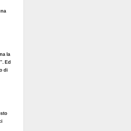
una
na la
i”. Ed
o di
esto
ci