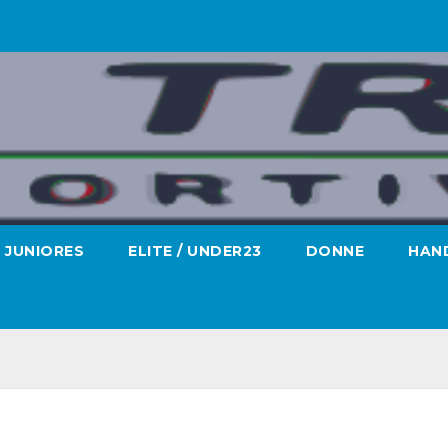
JUNIORES
ELITE / UNDER23
DONNE
HAND