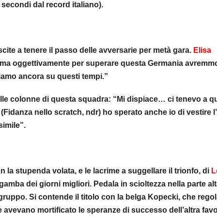
secondi dal record italiano).
scite a tenere il passo delle avversarie per metà gara.
Elisa
e, ma oggettivamente per superare questa Germania avremm
siamo ancora su questi tempi.”
le colonne di questa squadra: “Mi dispiace… ci tenevo a q
(Fidanza nello scratch, ndr) ho sperato anche io di vestire l’
imile”.
 la stupenda volata, e le lacrime a suggellare il trionfo, di
L
gamba dei giorni migliori. Pedala in scioltezza nella parte al
l gruppo. Si contende il titolo con la belga Kopecki, che rego
 avevano mortificato le speranze di successo dell’altra favo