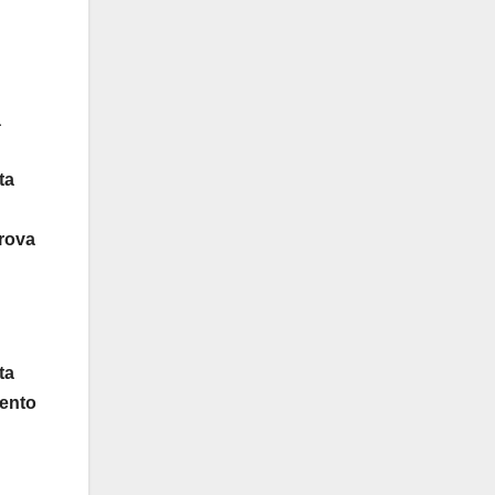
a
ta
prova
ta
gento