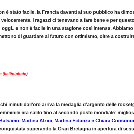
n è stato facile, la Francia davanti al suo pubblico ha dimo
o velocemente. I ragazzi ci tenevano a fare bene e per quest
oggi.. e non è facile in una stagione così intensa. Abbiamo
rmettono di guardare al futuro con ottimismo, oltre a costruir
 (bettiniphoto)
hi minuti dall’oro arriva la medaglia d’argento delle rocketg
femminile era salito fino al secondo posto mondiale: miglior
 Balsamo, Martina Alzini, Martina Fidanza e Chiara Consonn
à conquistata superando la Gran Bretagna in apertura di ses