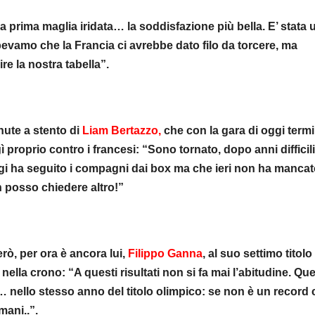
a prima maglia iridata… la soddisfazione più bella. E’ stata 
evamo che la Francia ci avrebbe dato filo da torcere, ma
 la nostra tabella”.
nute a stento di
Liam Bertazzo,
che con la gara di oggi termi
 proprio contro i francesi: “Sono tornato, dopo anni difficil
i ha seguito i compagni dai box ma che ieri non ha mancat
n posso chiedere altro!”
ò, per ora è ancora lui,
Filippo Ganna
, al suo settimo titolo
 nella crono: “A questi risultati non si fa mai l’abitudine. Qu
 nello stesso anno del titolo olimpico: se non è un record 
mani..”.