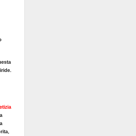
o
uesta
iride.
etizia
ta
la
rita,