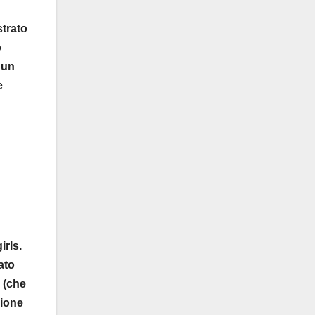
strato
o
 un
e
irls.
ato
i
(che
sione