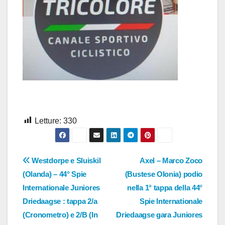
Letture:
330
Navigazione
Westdorpe e Sluiskil
Axel – Marco Zoco
(Olanda) – 44° Spie
(Bustese Olonia) podio
articoli
Internationale Juniores
nella 1° tappa della 44°
Driedaagse : tappa 2/a
Spie Internationale
(Cronometro) e 2/B (In
Driedaagse gara Juniores