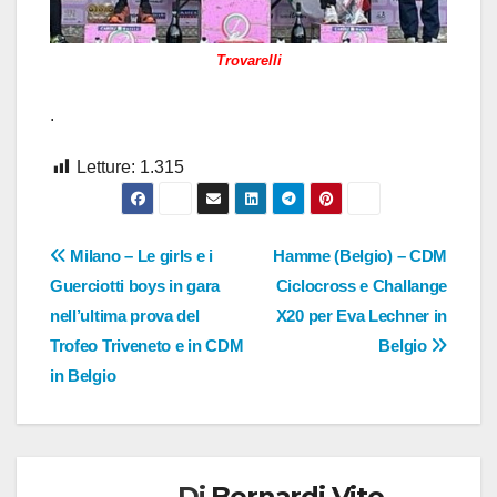
Trovarelli
.
Letture:
1.315
Navigazione
Milano – Le girls e i
Hamme (Belgio) – CDM
Guerciotti boys in gara
Ciclocross e Challange
articoli
nell’ultima prova del
X20 per Eva Lechner in
Trofeo Triveneto e in CDM
Belgio
in Belgio
Di
Bernardi Vito