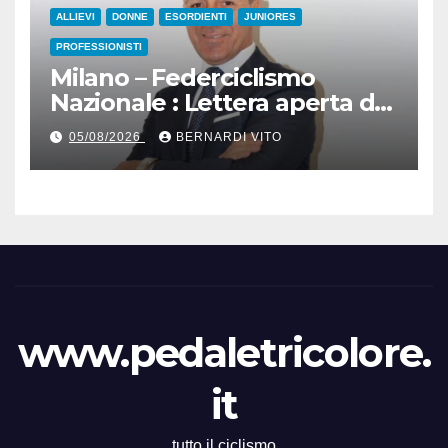
ALLIEVI
DONNE
ESORDIENTI
JUNIORES
PROFESSIONISTI
Milano – Federciclismo
Nazionale : Lettera aperta del
Presidente Cordiano
05/08/2026
BERNARDI VITO
Dagnoni
www.pedaletricolore.
it
tutto il ciclismo