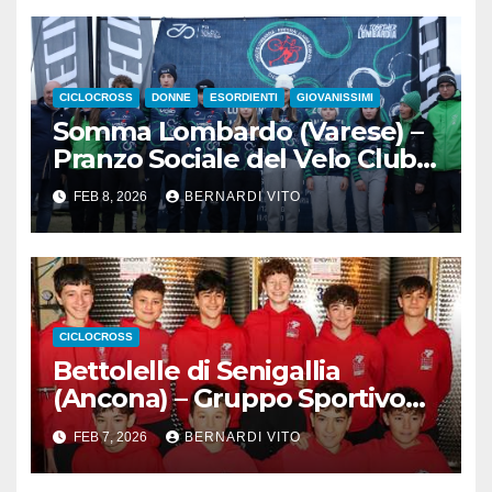
Fotoservizio di Jessica Morani
CICLOCROSS
DONNE
ESORDIENTI
GIOVANISSIMI
Somma Lombardo (Varese) –
Pranzo Sociale del Velo Club
Sommese
FEB 8, 2026
BERNARDI VITO
CICLOCROSS
Bettolelle di Senigallia
(Ancona) – Gruppo Sportivo
Pianello : Ciclocross in Festa
FEB 7, 2026
BERNARDI VITO