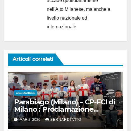
accade quotidianamente
nell'Alto Milanese, ma anche a
livello nazionale ed
internazionale
Articoli correlati
CICLOCROSS
Parabiago (Milano) – CP-FCI di
Milano : Proclamazione
ufficiale Campioni Provinciali
MAR 2, 2026
BERNARDI VITO
Ciclocross 2025-2026;