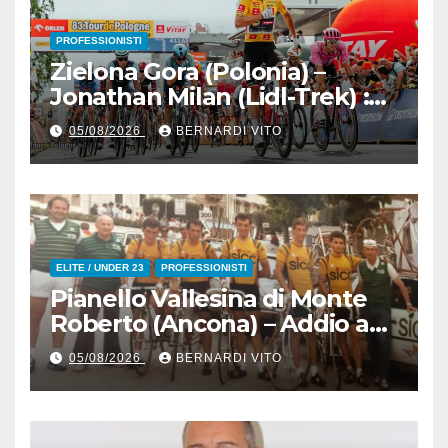
PROFESSIONISTI
Zielona Gora (Polonia) –
Jonathan Milan (Lidl-Trek) :
Vince la terza tappa di
05/08/2026
BERNARDI VITO
seguito e in maglia gialla
all’83° Giro di Polonia
ELITE / UNDER 23
PROFESSIONISTI
Pianello Vallesina di Monte
Roberto (Ancona) – Addio ad
Alderino Bartoloni, Direttore
05/08/2026
BERNARDI VITO
Sportivo rigorosamente
Gentile