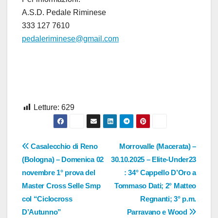
A.S.D. Pedale Riminese
333 127 7610
pedaleriminese@gmail.com
Letture:
629
Navigazione
Casalecchio di Reno
Morrovalle (Macerata) –
(Bologna) – Domenica 02
30.10.2025 – Elite-Under23
articoli
novembre 1° prova del
: 34° Cappello D’Oro a
Master Cross Selle Smp
Tommaso Dati; 2° Matteo
col “Ciclocross
Regnanti; 3° p.m.
D’Autunno”
Parravano e Wood