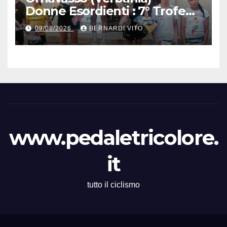
Donne Esordienti : 7° Trofeo
Santuario Madonna del
09/08/2026
BERNARDI VITO
Boden, Aurora Cerame e
Martina Zavattero le neo
campionesse regionali FCI
Piemonte
www.pedaletricolore.
it
tutto il ciclismo