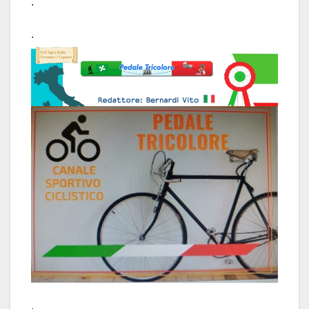
.
.
.