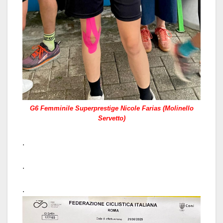
G6 Femminile Superprestige Nicole Farias (Molinello
Servetto)
.
.
.