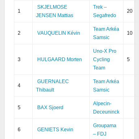
SKJELMOSE
Trek –
1
20
JENSEN Mattias
Segafredo
Team Arkéa
2
VAUQUELIN Kévin
10
Samsic
Uno-X Pro
3
HULGAARD Morten
Cycling
5
Team
GUERNALEC
Team Arkéa
4
Thibault
Samsic
Alpecin-
5
BAX Sjoerd
Deceuninck
Groupama
6
GENIETS Kevin
– FDJ