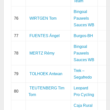
Team
Bingoal
76
WIRTGEN Tom
Pauwels
Sauces WB
77
FUENTES Ángel
Burgos-BH
Bingoal
78
MERTZ Rémy
Pauwels
Sauces WB
Trek –
79
TOLHOEK Antwan
Segafredo
TEUTENBERG Tim
Leopard
80
Torn
Pro Cycling
Caja Rural