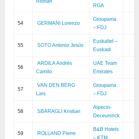
Roman
RGA
Groupama
54
GERMANI Lorenzo
– FDJ
Euskaltel –
55
SOTO Antonio Jesús
Euskadi
ARDILA Andrés
UAE Team
56
Camilo
Emirates
VAN DEN BERG
Groupama
57
Lars
– FDJ
Alpecin-
58
SBARAGLI Kristian
Deceuninck
B&B Hotels
59
ROLLAND Pierre
– KTM