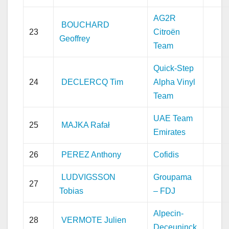
AG2R
BOUCHARD
23
Citroën
Geoffrey
Team
Quick-Step
24
DECLERCQ Tim
Alpha Vinyl
Team
UAE Team
25
MAJKA Rafał
Emirates
26
PEREZ Anthony
Cofidis
LUDVIGSSON
Groupama
27
Tobias
– FDJ
Alpecin-
28
VERMOTE Julien
Deceuninck