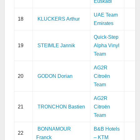
Euskadi
UAE Team
18
KLUCKERS Arthur
Emirates
Quick-Step
19
STEIMLE Jannik
Alpha Vinyl
Team
AG2R
20
GODON Dorian
Citroën
Team
AG2R
21
TRONCHON Bastien
Citroën
Team
BONNAMOUR
B&B Hotels
22
Franck
– KTM