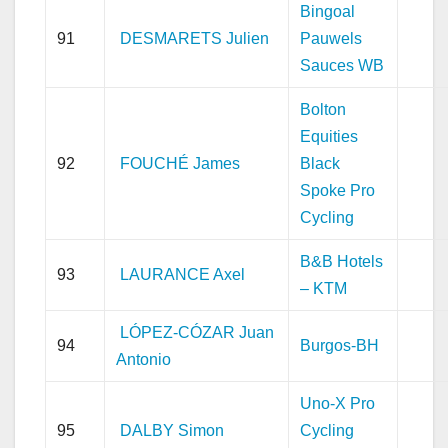
Bingoal
91
DESMARETS Julien
Pauwels
Sauces WB
Bolton
Equities
92
FOUCHÉ James
Black
Spoke Pro
Cycling
B&B Hotels
93
LAURANCE Axel
– KTM
LÓPEZ-CÓZAR Juan
94
Burgos-BH
Antonio
Uno-X Pro
95
DALBY Simon
Cycling