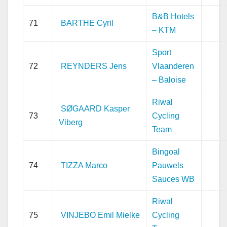
B&B Hotels
71
BARTHE Cyril
– KTM
Sport
72
REYNDERS Jens
Vlaanderen
– Baloise
Riwal
SØGAARD Kasper
73
Cycling
Viberg
Team
Bingoal
74
TIZZA Marco
Pauwels
Sauces WB
Riwal
75
VINJEBO Emil Mielke
Cycling