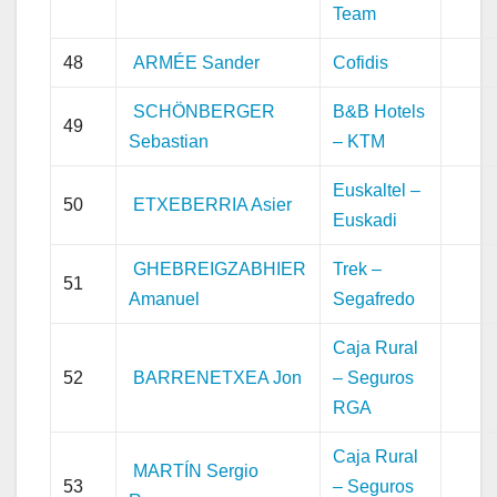
Team
48
ARMÉE Sander
Cofidis
SCHÖNBERGER
B&B Hotels
49
Sebastian
– KTM
Euskaltel –
50
ETXEBERRIA Asier
Euskadi
GHEBREIGZABHIER
Trek –
51
Amanuel
Segafredo
Caja Rural
52
BARRENETXEA Jon
– Seguros
RGA
Caja Rural
MARTÍN Sergio
53
– Seguros