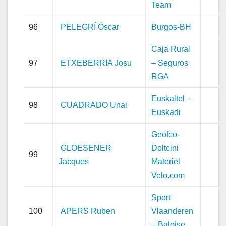
Team
96
PELEGRÍ Óscar
Burgos-BH
Caja Rural
97
ETXEBERRIA Josu
– Seguros
RGA
Euskaltel –
98
CUADRADO Unai
Euskadi
Geofco-
GLOESENER
Doltcini
99
Jacques
Materiel
Velo.com
Sport
100
APERS Ruben
Vlaanderen
– Baloise