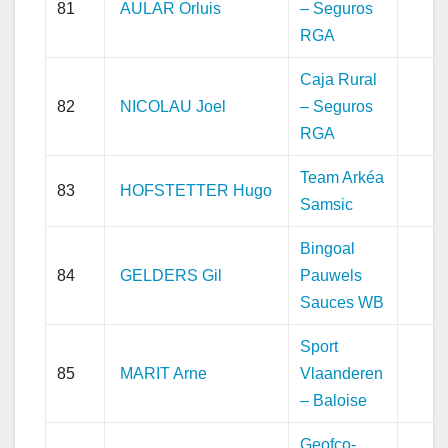
81
AULAR Orluis
– Seguros
RGA
Caja Rural
82
NICOLAU Joel
– Seguros
RGA
Team Arkéa
83
HOFSTETTER Hugo
Samsic
Bingoal
84
GELDERS Gil
Pauwels
Sauces WB
Sport
85
MARIT Arne
Vlaanderen
– Baloise
Geofco-