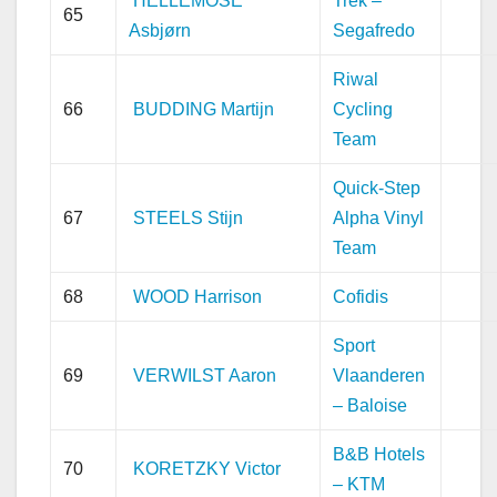
HELLEMOSE
Trek –
65
Asbjørn
Segafredo
Riwal
66
BUDDING Martijn
Cycling
Team
Quick-Step
67
STEELS Stijn
Alpha Vinyl
Team
68
WOOD Harrison
Cofidis
Sport
69
VERWILST Aaron
Vlaanderen
– Baloise
B&B Hotels
70
KORETZKY Victor
– KTM