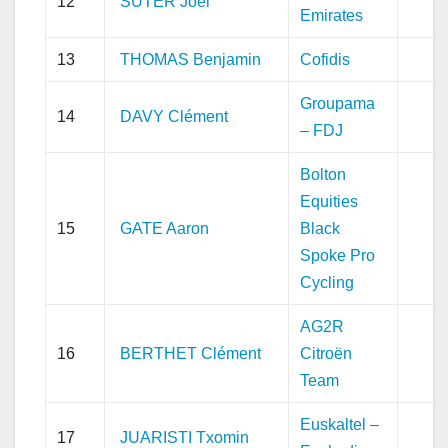
12
SUTER Joel
Emirates
13
THOMAS Benjamin
Cofidis
Groupama
14
DAVY Clément
– FDJ
Bolton
Equities
15
GATE Aaron
Black
Spoke Pro
Cycling
AG2R
16
BERTHET Clément
Citroën
Team
Euskaltel –
17
JUARISTI Txomin