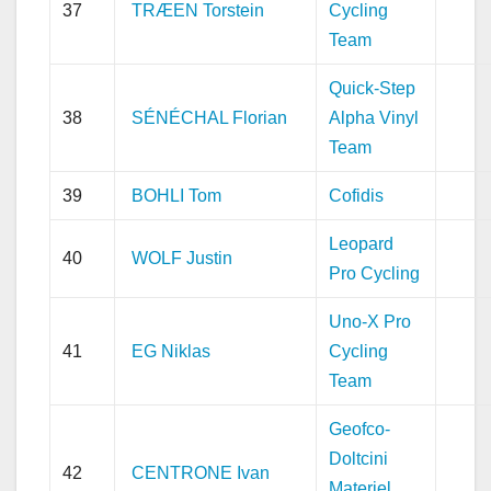
37
TRÆEN Torstein
Cycling
Team
Quick-Step
38
SÉNÉCHAL Florian
Alpha Vinyl
Team
39
BOHLI Tom
Cofidis
Leopard
40
WOLF Justin
Pro Cycling
Uno-X Pro
41
EG Niklas
Cycling
Team
Geofco-
Doltcini
42
CENTRONE Ivan
Materiel