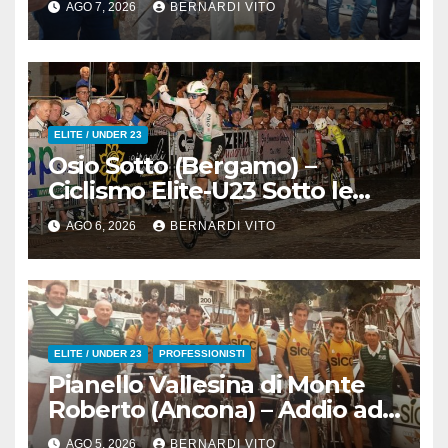
AGO 7, 2026
BERNARDI VITO
Re del Muro di San
Colombano
ELITE / UNDER 23
Osio Sotto (Bergamo) –
Ciclismo Elite-U23 Sotto le
Stelle : Kevin Bertoncelli (SC
AGO 6, 2026
BERNARDI VITO
Padovani-Polo Cherry Bank)
su Andrea Biancalani
(Beltrami TSA Tre Colli)
ELITE / UNDER 23
PROFESSIONISTI
Pianello Vallesina di Monte
Roberto (Ancona) – Addio ad
Alderino Bartoloni, Direttore
AGO 5, 2026
BERNARDI VITO