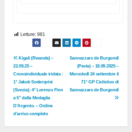
Letture:
981
Navigazione
Kigali (Rwanda) –
Sannazzaro de Burgondi
22.09.25 –
(Pavia) – 18.09.2025 –
articoli
Cronoindividuale iridata :
Mercoledì 24 settembre il
1° Jakob Soderqvist
71° GP Ciclistico di
(Svezia); 4° Lorenzo Finn
Sannazzaro de Burgondi
a 5″ dalla Medaglia
D’Argento. – Ordine
d’arrivo completo