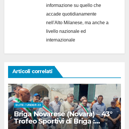
informazione su quello che
accade quotidianamente
nell'Alto Milanese, ma anche a
livello nazionale ed
internazionale
Articoli correlati
ELITE / UNDER 23
Briga Novarese (Novara) – 43°
Trofeo Sportivi di Briga :
Nicolò Arrighetti è ancora lui il