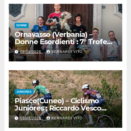
tra le migliori Donne Allieve
DONNE
Ornavasso (Verbania) –
Donne Esordienti : 7° Trofeo
Santuario Madonna del
09/08/2026
BERNARDI VITO
Boden, Aurora Cerame e
Martina Zavattero le neo
campionesse regionali FCI
Piemonte
JUNIORES
Piasco(Cuneo) – Ciclismo
Juniores ; Riccardo Vesco
(Guerrini-Senaghese) al
09/08/2026
BERNARDI VITO
fotofinish su Gugnino (UC
Piasco) e Jedrysek (SC