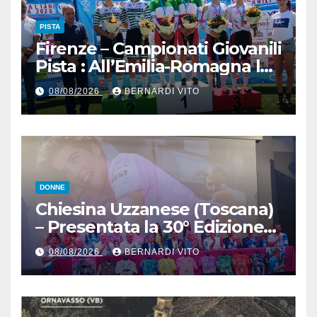
PISTA
Firenze – Campionati Giovanili
Pista : All’Emilia-Romagna la
Maglia Tricolore Madison
08/08/2026
BERNARDI VITO
“Donne Allieve”
DONNE
Chiesina Uzzanese (Toscana)
– Presentata la 30° Edizione
del Giro della Toscana
08/08/2026
BERNARDI VITO
Femminile : Si disputerà dal
27 al 30 Agosto 2026