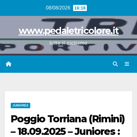
Vai
08/08/2026
16:18
al
contenuto
www.pedaletricolore.it
tutto il ciclismo
JUNIORES
Poggio Torriana (Rimini)
– 18.09.2025 – Juniores :