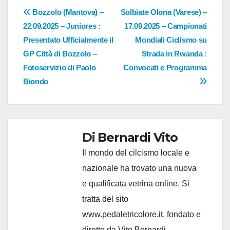
Navigazione
Bozzolo (Mantova) –
Solbiate Olona (Varese) –
22.09.2025 – Juniores :
17.09.2025 – Campionati
articoli
Presentato Ufficialmente il
Mondiali Ciclismo su
GP Città di Bozzolo –
Strada in Rwanda :
Fotoservizio di Paolo
Convocati e Programma
Biondo
Di
Bernardi Vito
Il mondo del cilcismo locale e
nazionale ha trovato una nuova
e qualificata vetrina online. Si
tratta del sito
www.pedaletricolore.it, fondato e
diretto da Vito Bernardi,