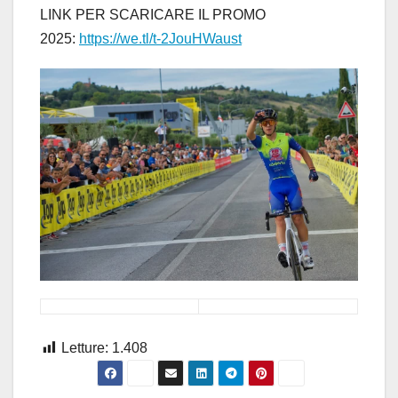
LINK PER SCARICARE IL PROMO
2025:
https://we.tl/t-2JouHWaust
Letture:
1.408