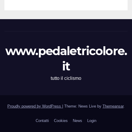
Boden per le Esordienti,
Allieve e Juniors
www.pedaletricolore.
it
tutto il ciclismo
Proudly powered by WordPress
|
Theme: News Live by
Themeansar
.
Contatti
Cookies
News
Login