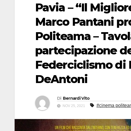
Pavia – “Il Miglio
Marco Pantani pr
Politeama – Tavol
partecipazione de
Federciclismo di 
DeAntoni
Di
Bernardi Vito
#cinema politea
NOV 25, 2021