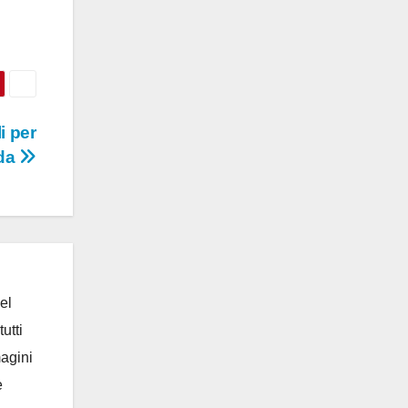
i per
ada
el
utti
magini
e