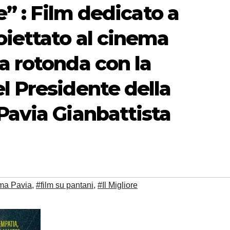
re” : Film dedicato a
oiettato al cinema
a rotonda con la
l Presidente della
Pavia Gianbattista
ma Pavia
,
#film su pantani
,
#Il Migliore