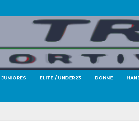
JUNIORES
ELITE / UNDER23
DONNE
HAND