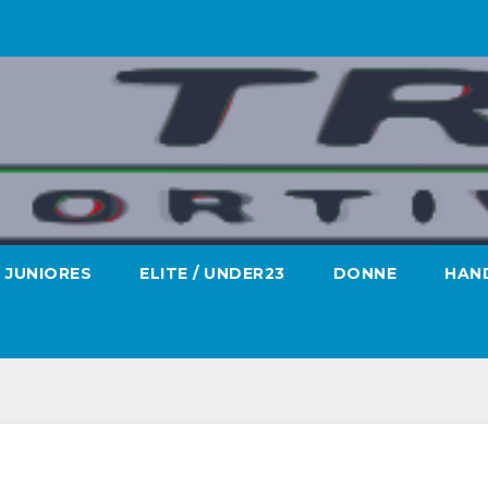
JUNIORES
ELITE / UNDER23
DONNE
HAND