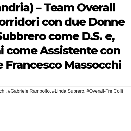
ndria) – Team Overall
 corridori con due Donne
 Subbrero come D.S. e,
i come Assistente con
 e Francesco Massocchi
chi
,
#Gabriele Rampollo
,
#Linda Subrero
,
#Overall-Tre Colli