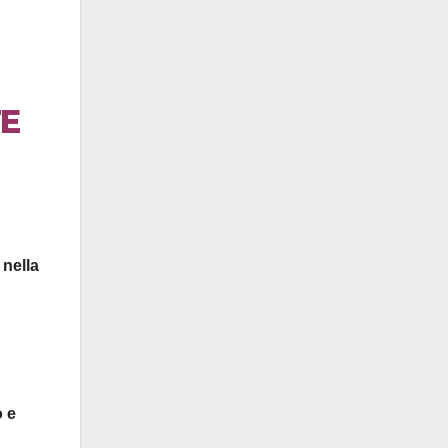
TE
 nella
o e