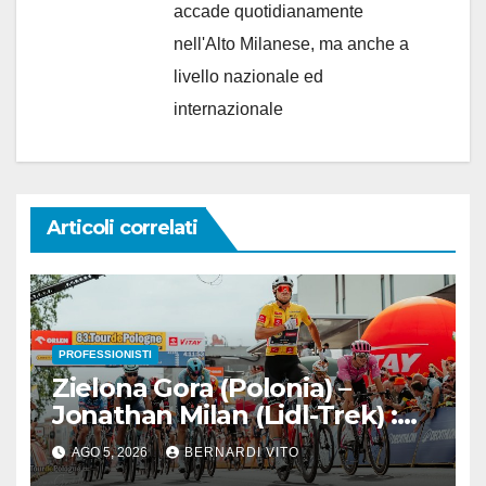
accade quotidianamente
nell'Alto Milanese, ma anche a
livello nazionale ed
internazionale
Articoli correlati
PROFESSIONISTI
Zielona Gora (Polonia) –
Jonathan Milan (Lidl-Trek) :
Vince la terza tappa di
AGO 5, 2026
BERNARDI VITO
seguito e in maglia gialla