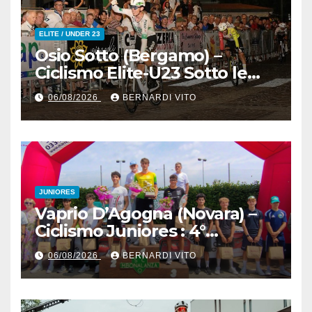
ELITE / UNDER 23
Osio Sotto (Bergamo) –
Ciclismo Elite-U23 Sotto le
Stelle : Kevin Bertoncelli (SC
06/08/2026
BERNARDI VITO
Padovani-Polo Cherry Bank)
su Andrea Biancalani
(Beltrami TSA Tre Colli)
JUNIORES
Vaprio D’Agogna (Novara) –
Ciclismo Juniores : 4°
Memorial Pippo Fallarini al
06/08/2026
BERNARDI VITO
valsusano Graziano Paolo
Marangon (Team Guerrini –
Senaghese)