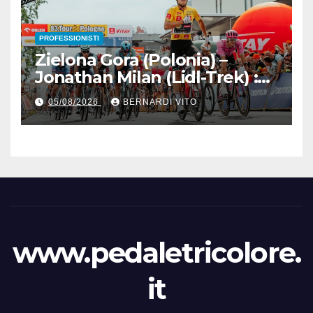
PROFESSIONISTI
Zielona Gora (Polonia) –
Jonathan Milan (Lidl-Trek) :
Vince la terza tappa di
05/08/2026
BERNARDI VITO
seguito e in maglia gialla
all’83° Giro di Polonia
www.pedaletricolore.
it