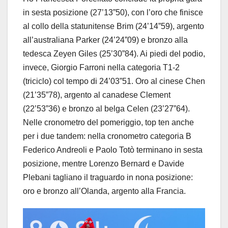
in sesta posizione (27’13”50), con l’oro che finisce
al collo della statunitense Brim (24’14”59), argento
all’australiana Parker (24’24”09) e bronzo alla
tedesca Zeyen Giles (25’30”84). Ai piedi del podio,
invece, Giorgio Farroni nella categoria T1-2
(triciclo) col tempo di 24’03”51. Oro al cinese Chen
(21’35”78), argento al canadese Clement
(22’53”36) e bronzo al belga Celen (23’27”64).
Nelle cronometro del pomeriggio, top ten anche
per i due tandem: nella cronometro categoria B
Federico Andreoli e Paolo Totò terminano in sesta
posizione, mentre Lorenzo Bernard e Davide
Plebani tagliano il traguardo in nona posizione:
oro e bronzo all’Olanda, argento alla Francia.