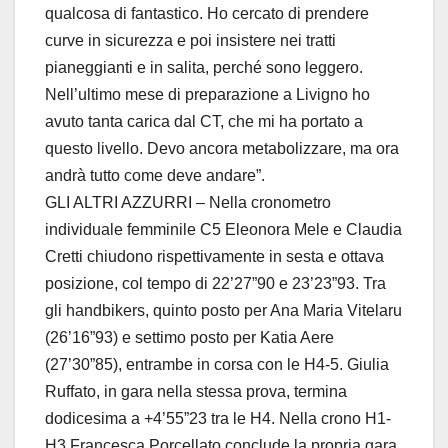
qualcosa di fantastico. Ho cercato di prendere
curve in sicurezza e poi insistere nei tratti
pianeggianti e in salita, perché sono leggero.
Nell’ultimo mese di preparazione a Livigno ho
avuto tanta carica dal CT, che mi ha portato a
questo livello. Devo ancora metabolizzare, ma ora
andrà tutto come deve andare”.
GLI ALTRI AZZURRI – Nella cronometro
individuale femminile C5 Eleonora Mele e Claudia
Cretti chiudono rispettivamente in sesta e ottava
posizione, col tempo di 22’27”90 e 23’23”93. Tra
gli handbikers, quinto posto per Ana Maria Vitelaru
(26’16”93) e settimo posto per Katia Aere
(27’30”85), entrambe in corsa con le H4-5. Giulia
Ruffato, in gara nella stessa prova, termina
dodicesima a +4’55”23 tra le H4. Nella crono H1-
H3 Francesca Porcellato conclude la propria gara