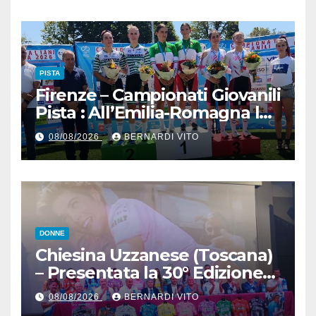
il signor Gianmario Gatti
(Segretario VC Novarese), per
la cortese collaborazione
tecnica
PISTA
Firenze – Campionati Giovanili
Pista : All’Emilia-Romagna la
Maglia Tricolore Madison
08/08/2026
BERNARDI VITO
“Donne Allieve”
DONNE
Chiesina Uzzanese (Toscana)
– Presentata la 30° Edizione
del Giro della Toscana
08/08/2026
BERNARDI VITO
Femminile : Si disputerà dal