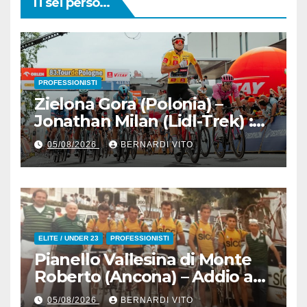
Ti sei perso...
PROFESSIONISTI
Zielona Gora (Polonia) –
Jonathan Milan (Lidl-Trek) :
Vince la terza tappa di
05/08/2026
BERNARDI VITO
seguito e in maglia gialla
all’83° Giro di Polonia
ELITE / UNDER 23
PROFESSIONISTI
Pianello Vallesina di Monte
Roberto (Ancona) – Addio ad
Alderino Bartoloni, Direttore
05/08/2026
BERNARDI VITO