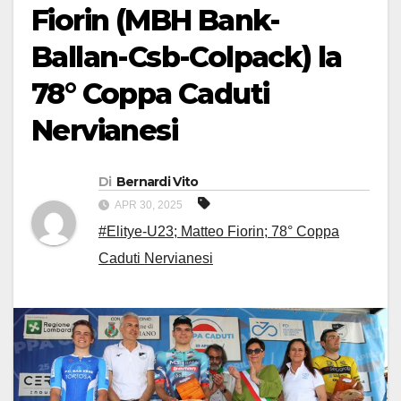
Fiorin (MBH Bank-
Ballan-Csb-Colpack) la
78° Coppa Caduti
Nervianesi
Di
Bernardi Vito
APR 30, 2025
#Elitye-U23; Matteo Fiorin; 78° Coppa
Caduti Nervianesi