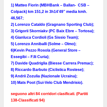
1) Matteo Fiorin (MBHBank – Ballan- CSB –
Colpack) km 151,2 in 3h14’49” media kmh.
46,567;
2) Lorenzo Cataldo (Gragnano Sporting Club);
3) Grigorii Skorniakv (PC Baix Ebre – Tortosa);
4) Gianluca Cordioli (Gs Sissio Team);
5) Lorenzo Anniballi (Solme – Olmo);
6)Kevin Pezzo Rosola (General Store –
Essegibi – F.lli Curia);
7) Davide Quadriglia (Biesse Carrera Premac);
8) Riccardo Barbuto (Ciclistica Rostese);
9) Andrii Zozulia (Nazionale Ucraina);
10) Mats Poot (Sui-Velo Club Mendrisio).
seguono altri 84 corridori clasificati. (Partiti
138-Classificati 94)