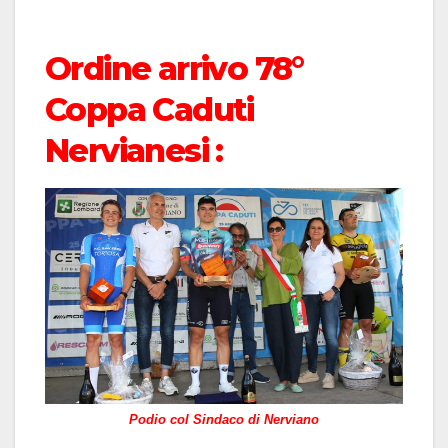
Ordine arrivo 78°
Coppa Caduti
Nervianesi :
Podio col Sindaco di Nerviano