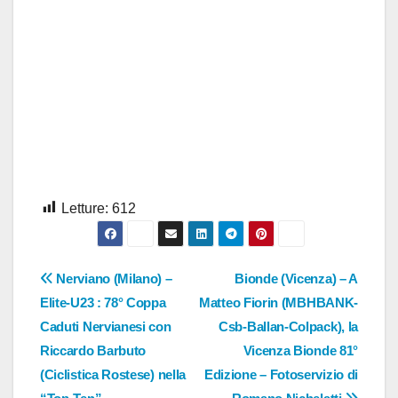
Letture:
612
Navigazione
Nerviano (Milano) –
Bionde (Vicenza) – A
Elite-U23 : 78° Coppa
Matteo Fiorin (MBHBANK-
articoli
Caduti Nervianesi con
Csb-Ballan-Colpack), la
Riccardo Barbuto
Vicenza Bionde 81°
(Ciclistica Rostese) nella
Edizione – Fotoservizio di