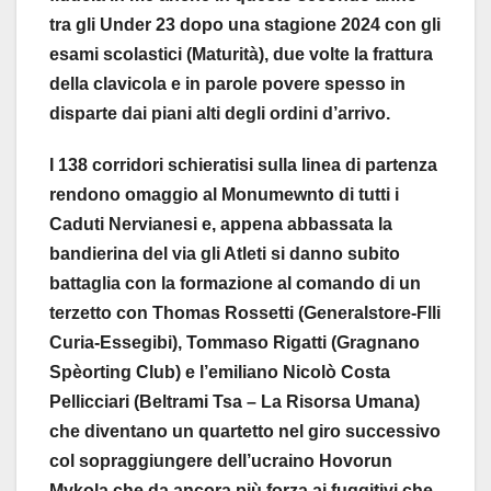
tra gli Under 23 dopo una stagione 2024 con gli
esami scolastici (Maturità), due volte la frattura
della clavicola e in parole povere spesso in
disparte dai piani alti degli ordini d’arrivo.
I 138 corridori schieratisi sulla linea di partenza
rendono omaggio al Monumewnto di tutti i
Caduti Nervianesi e, appena abbassata la
bandierina del via gli Atleti si danno subito
battaglia con la formazione al comando di un
terzetto con Thomas Rossetti (Generalstore-Flli
Curia-Essegibi), Tommaso Rigatti (Gragnano
Spèorting Club) e l’emiliano Nicolò Costa
Pellicciari (Beltrami Tsa – La Risorsa Umana)
che diventano un quartetto nel giro successivo
col sopraggiungere dell’ucraino Hovorun
Mykola che da ancora più forza ai fuggitivi che