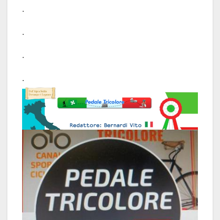
.
.
.
.