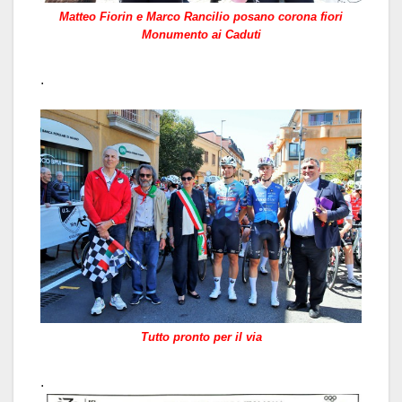
Matteo Fiorin e Marco Rancilio posano corona fiori
Monumento ai Caduti
.
Tutto pronto per il via
.