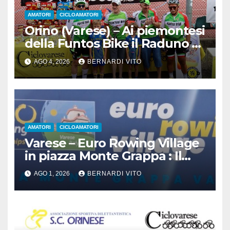
AMATORI
CICLOAMATORI
Orino (Varese) – Ai piemontesi
della Funtos Bike il Raduno di
Orino
AGO 4, 2026
BERNARDI VITO
AMATORI
CICLOAMATORI
Varese – Euro Rowing Village
in piazza Monte Grappa : Il
Canottaggio ospita il Ciclismo
AGO 1, 2026
BERNARDI VITO