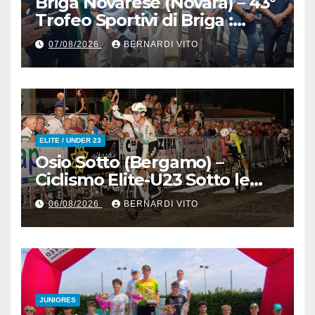
Briga Novarese (Novara) – 43°
Trofeo Sportivi di Briga :
Nicolò Arrighetti è ancora lui
07/08/2026
BERNARDI VITO
il Re del Muro di San
Colombano
ELITE / UNDER 23
Osio Sotto (Bergamo) –
Ciclismo Elite-U23 Sotto le
Stelle : Kevin Bertoncelli (SC
06/08/2026
BERNARDI VITO
Padovani-Polo Cherry Bank)
su Andrea Biancalani
(Beltrami TSA Tre Colli)
JUNIORES