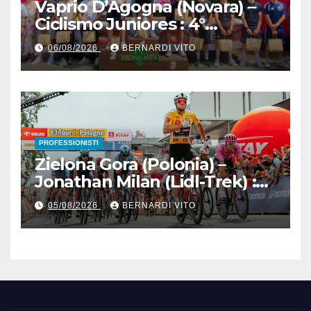
Vaprio D’Agogna (Novara) –
Ciclismo Juniores : 4°
Memorial Pippo Fallarini al
06/08/2026
BERNARDI VITO
valsusano Graziano Paolo
Marangon (Team Guerrini –
Senaghese)
PROFESSIONISTI
Zielona Gora (Polonia) –
Jonathan Milan (Lidl-Trek) :
Vince la terza tappa di
05/08/2026
BERNARDI VITO
seguito e in maglia gialla
all’83° Giro di Polonia