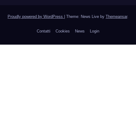
Proudly powered by WordPress
|
Theme: News Live by
Themeansar
.
Contatti
Cookies
News
Login