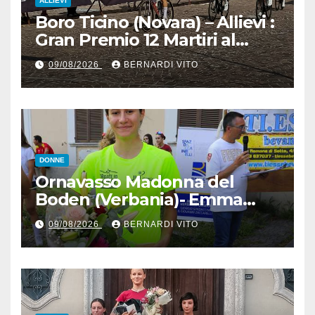
ALLIEVI
Boro Ticino (Novara) – Allievi :
Gran Premio 12 Martiri al
trentino Pietro Valenti
09/08/2026
BERNARDI VITO
(Ciclistica Dro) con 1’30” sul
bergamasco Pietro resca (SC
Romanese) – Servizio
fotografico di Luciano
Pedretti
DONNE
Ornavasso Madonna del
Boden (Verbania)- Emma
Cocca per la rivincita su
09/08/2026
BERNARDI VITO
Firenze, Elisa Paiusco
Sansottera per la riconferma
tra le migliori Donne Allieve