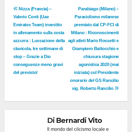
Navigazione
Nizza (Francia) –
Parabiago (Milano) –
Valerio Conti (Uae
Paraciclismo milanese
articoli
Emirates Team) investito
premiato dal CP-FCI di
in allenamento sulla costa
Milano : Riconoscimenti
azzurra : Lussazione della
agli atleti Mario Rossetti e
clavicola, tre settimane di
Giampiero Battocchio e
stop – Grazie a Dio
chiusura stagione
conseguenze meno gravi
agonistica 2020 (mai
del previsto!
iniziata) col Presidente
onorario del GS Rancilio
sig. Roberto Rancilio
Di
Bernardi Vito
Il mondo del cilcismo locale e