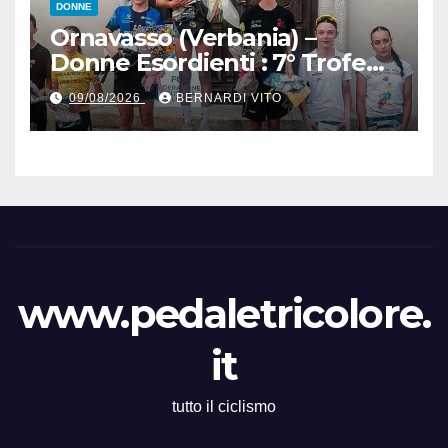
DONNE
Ornavasso (Verbania) –
Donne Esordienti : 7° Trofeo
Santuario Madonna del
09/08/2026
BERNARDI VITO
Boden, Aurora Cerame e
Martina Zavattero le neo
campionesse regionali FCI
Piemonte
www.pedaletricolore.
it
tutto il ciclismo