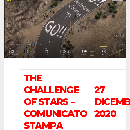
THE
CHALLENGE
27
OF STARS –
DICEM
COMUNICATO
2020
STAMPA