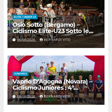
ELITE / UNDER 23
Osio Sotto (Bergamo) –
Ciclismo Elite-U23 Sotto le
Stelle : Kevin Bertoncelli (SC
06/08/2026
BERNARDI VITO
Padovani-Polo Cherry Bank)
su Andrea Biancalani
(Beltrami TSA Tre Colli)
JUNIORES
Vaprio D’Agogna (Novara) –
Ciclismo Juniores : 4°
Memorial Pippo Fallarini al
06/08/2026
BERNARDI VITO
valsusano Graziano Paolo
Marangon (Team Guerrini –