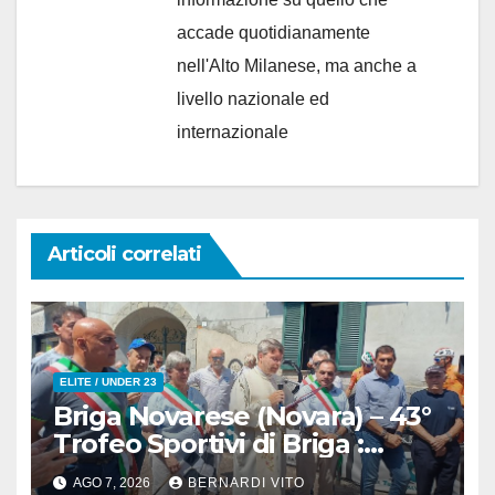
accade quotidianamente
nell'Alto Milanese, ma anche a
livello nazionale ed
internazionale
Articoli correlati
ELITE / UNDER 23
Briga Novarese (Novara) – 43°
Trofeo Sportivi di Briga :
Nicolò Arrighetti è ancora lui il
AGO 7, 2026
BERNARDI VITO