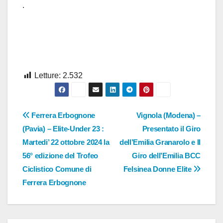
.
Letture:
2.532
Navigazione
Ferrera Erbognone
Vignola (Modena) –
(Pavia) – Elite-Under 23 :
Presentato il Giro
articoli
Martedi’ 22 ottobre 2024 la
dell’Emilia Granarolo e Il
56° edizione del Trofeo
Giro dell’Emilia BCC
Ciclistico Comune di
Felsinea Donne Elite
Ferrera Erbognone