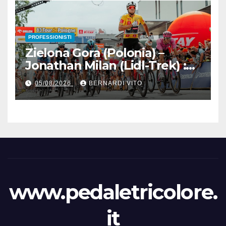
Senaghese)
PROFESSIONISTI
Zielona Gora (Polonia) –
Jonathan Milan (Lidl-Trek) :
Vince la terza tappa di
05/08/2026
BERNARDI VITO
seguito e in maglia gialla
all’83° Giro di Polonia
www.pedaletricolore.
it