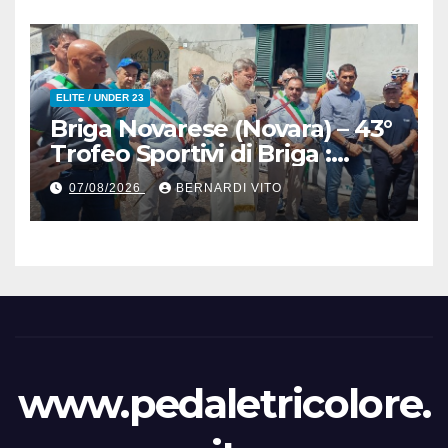
Giacomo Leopardi
ELITE / UNDER 23
Briga Novarese (Novara) – 43°
Trofeo Sportivi di Briga :
Nicolò Arrighetti è ancora lui
07/08/2026
BERNARDI VITO
il Re del Muro di San
Colombano
www.pedaletricolore.