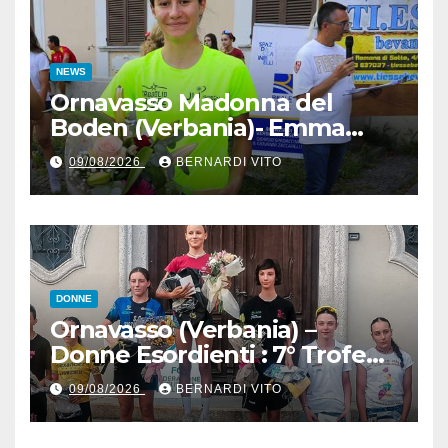
NEWS
Ornavasso Madonna del
Boden (Verbania)- Emma
Cocca per la rivincita su
09/08/2026
BERNARDI VITO
Firenze, Elisa Paiusco
Sansottera per la riconferma
tra le migliori Donne Allieve
DONNE
Ornavasso (Verbania) –
Donne Esordienti : 7° Trofeo
Santuario Madonna del
09/08/2026
BERNARDI VITO
Boden, Aurora Cerame e
Martina Zavattero le neo