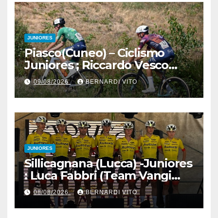
campionesse regionali FCI
Piemonte
JUNIORES
Piasco(Cuneo) – Ciclismo
Juniores ; Riccardo Vesco
(Guerrini-Senaghese) al
09/08/2026
BERNARDI VITO
fotofinish su Gugnino (UC
Piasco) e Jedrysek (SC
Fagnano Nuova)
JUNIORES
Sillicagnana (Lucca) -Juniores
: Luca Fabbri (Team Vangi
Tommasini) vince il “Gran
08/08/2026
BERNARDI VITO
Premio Garfagnana –
Memorial Gino Bartali”