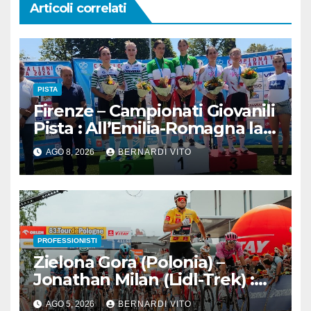
Articoli correlati
PISTA
Firenze – Campionati Giovanili
Pista : All’Emilia-Romagna la
Maglia Tricolore Madison
AGO 8, 2026
BERNARDI VITO
“Donne Allieve”
PROFESSIONISTI
Zielona Gora (Polonia) –
Jonathan Milan (Lidl-Trek) :
Vince la terza tappa di
AGO 5, 2026
BERNARDI VITO