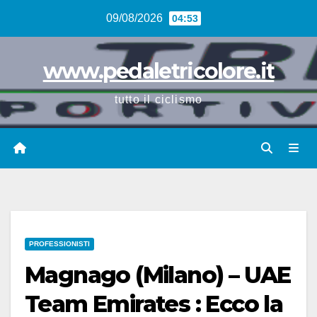
Vai
09/08/2026
04:53
al
contenuto
www.pedaletricolore.it
tutto il ciclismo
PROFESSIONISTI
Magnago (Milano) – UAE
Team Emirates : Ecco la