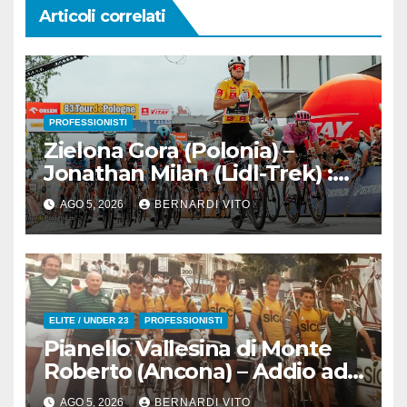
Articoli correlati
PROFESSIONISTI
Zielona Gora (Polonia) –
Jonathan Milan (Lidl-Trek) :
Vince la terza tappa di
AGO 5, 2026
BERNARDI VITO
seguito e in maglia gialla
all’83° Giro di Polonia
ELITE / UNDER 23
PROFESSIONISTI
Pianello Vallesina di Monte
Roberto (Ancona) – Addio ad
Alderino Bartoloni, Direttore
AGO 5, 2026
BERNARDI VITO