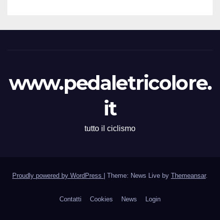
(Segretario VC Novarese), per
la cortese collaborazione
tecnica
www.pedaletricolore.
it
tutto il ciclismo
Proudly powered by WordPress
|
Theme: News Live by
Themeansar
.
Contatti
Cookies
News
Login