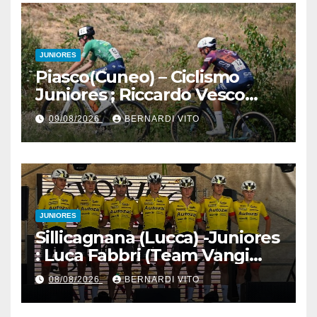
JUNIORES
Piasco(Cuneo) – Ciclismo
Juniores ; Riccardo Vesco
(Guerrini-Senaghese) al
09/08/2026
BERNARDI VITO
fotofinish su Gugnino (UC
Piasco) e Jedrysek (SC
Fagnano Nuova)
JUNIORES
Sillicagnana (Lucca) -Juniores
: Luca Fabbri (Team Vangi
Tommasini) vince il “Gran
08/08/2026
BERNARDI VITO
Premio Garfagnana –
Memorial Gino Bartali”