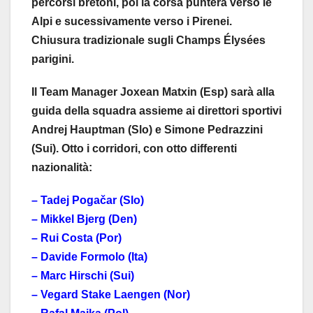
percorsi bretoni, poi la corsa punterà verso le
Alpi e sucessivamente verso i Pirenei.
Chiusura tradizionale sugli Champs Élysées
parigini.
Il Team Manager Joxean Matxin (Esp) sarà alla
guida della squadra assieme ai direttori sportivi
Andrej Hauptman (Slo) e Simone Pedrazzini
(Sui). Otto i corridori, con otto differenti
nazionalità:
– Tadej Pogačar (Slo)
– Mikkel Bjerg (Den)
– Rui Costa (Por)
– Davide Formolo (Ita)
– Marc Hirschi (Sui)
– Vegard Stake Laengen (Nor)