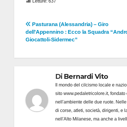
Letture:
637
Navigazione
Pasturana (Alessandria) – Giro
dell’Appennino : Ecco la Squadra “Andr
articoli
Giocattoli-Sidermec”
Di
Bernardi Vito
Il mondo del cilcismo locale e nazion
sito www.pedaletricolore.it, fondato 
nell'ambiente delle due ruote. Nell
di corse, atleti, società, dirigenti
nell'Alto Milanese, ma anche a live