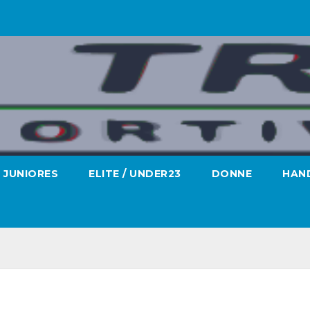
JUNIORES
ELITE / UNDER23
DONNE
HAND