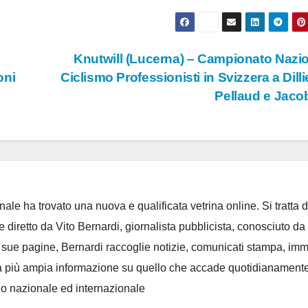
Knutwill (Lucerna) – Campionato Nazi
oni
Ciclismo Professionisti in Svizzera a Dilli
Pellaud e Jac
ale ha trovato una nuova e qualificata vetrina online. Si tratta d
e diretto da Vito Bernardi, giornalista pubblicista, conosciuto da t
e sue pagine, Bernardi raccoglie notizie, comunicati stampa, im
, e la più ampia informazione su quello che accade quotidianament
llo nazionale ed internazionale