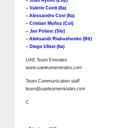
– Juan Ayuso (Esp)
– Valerio Conti (Ita)
– Alessandro Covi (Ita)
– Cristian Muñoz (Col)
– Jan Polanc (Slo)
– Aleksandr Riabushenko (Blr)
– Diego Ulissi (Ita)
UAE Team Emirates
www.uaeteamemirates.com
Team Communication staff
team@uaeteamemirates.com
C