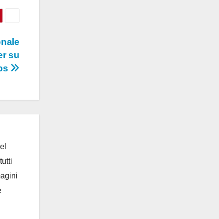
onale
er su
obs
el
utti
magini
e