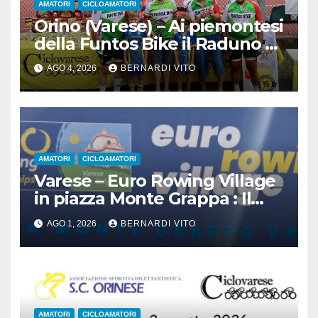
AMATORI
CICLOAMATORI
Orino (Varese) – Ai piemontesi
della Funtos Bike il Raduno di
Orino
AGO 4, 2026
BERNARDI VITO
AMATORI
CICLOAMATORI
Varese – Euro Rowing Village
in piazza Monte Grappa : Il
Canottaggio ospita il Ciclismo
AGO 1, 2026
BERNARDI VITO
AMATORI
CICLOAMATORI