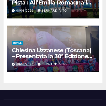
Pista : All’Emilia-Romagna la
Maglia Tricolore Madison
08/08/2026
BERNARDI VITO
“Donne Allieve”
DONNE
Chiesina Uzzanese (Toscana)
– Presentata la 30° Edizione
del Giro della Toscana
08/08/2026
BERNARDI VITO
Femminile : Si disputerà dal
27 al 30 Agosto 2026