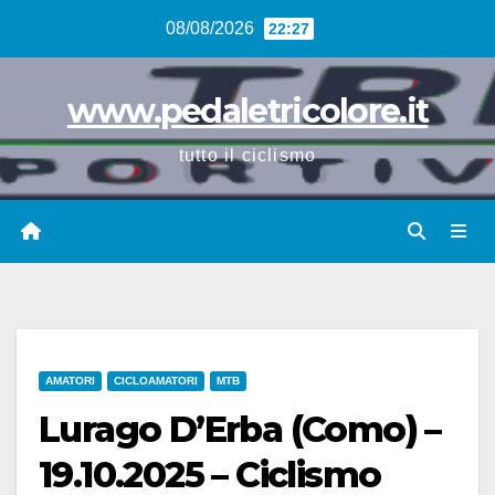
Vai
08/08/2026
22:27
al
contenuto
www.pedaletricolore.it
tutto il ciclismo
AMATORI
CICLOAMATORI
MTB
Lurago D’Erba (Como) –
19.10.2025 – Ciclismo