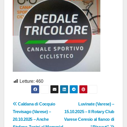
Letture:
460
Navigazione
Caldana di Cocquio
Luvinate (Varese) –
Trevisago (Varese) –
15.10.2025 – Il Rotary Club
articoli
20.10.2025 – Anche
Varese Ceresio al fianco di
Stefano Zanini al Memorial
“Pizzaut”