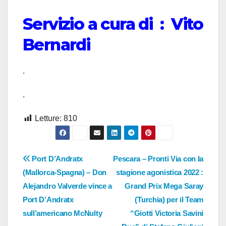
Servizio a cura di : Vito
Bernardi
.
.
Letture:
810
Navigazione
Port D’Andratx
Pescara – Pronti Via con la
(Mallorca-Spagna) – Don
stagione agonistica 2022 :
articoli
Alejandro Valverde vince a
Grand Prix Mega Saray
Port D’Andratx
(Turchia) per il Team
sull’americano McNulty
“Giotti Victoria Savini