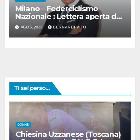
Milano – Federciclismo
Nazionale : Lettera aperta del
Presidente Cordiano Dagnoni
AGO 5, 2026
BERNARDI VITO
Ti sei perso...
DONNE
Chiesina Uzzanese (Toscana)